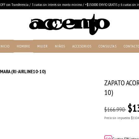
OFF con Transferencia / 3 cuotas sin interés sin monto mínimo / +$150.000 ENVIO GRATIS y 6 cuotas sin in
INICIO
HOMBRE
MUJER
NIÑOS
ACCESORIOS
CONSULTAS
CONTACT
ARA (RI-AIRLINE10-10)
ZAPATO ACO
10)
$1
$166.990
Precio sin impuestos
$110.