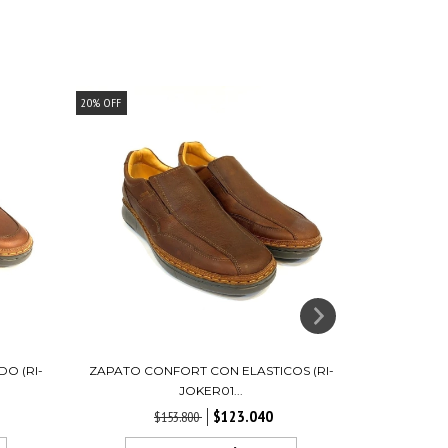
20
%
OFF
20
%
OFF
O (RI-
ZAPATO CONFORT CON ELASTICOS (RI-
ZAPATO AC
JOKER01...
$123.040
$153.800