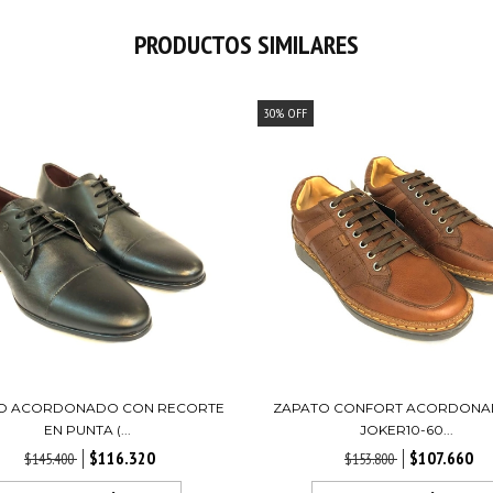
PRODUCTOS SIMILARES
30
%
OFF
O ACORDONADO CON RECORTE
ZAPATO CONFORT ACORDONAD
EN PUNTA (...
JOKER10-60...
$116.320
$107.660
$145.400
$153.800