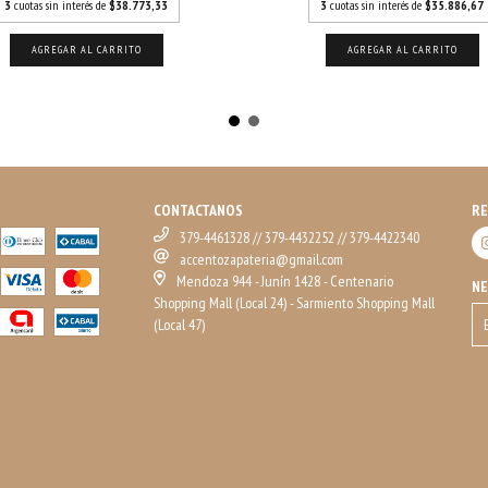
3
cuotas sin interés de
$38.773,33
3
cuotas sin interés de
$35.886,67
AGREGAR AL CARRITO
AGREGAR AL CARRITO
CONTACTANOS
RE
379-4461328 // 379-4432252 // 379-4422340
accentozapateria@gmail.com
Mendoza 944 - Junín 1428 - Centenario
N
Shopping Mall (Local 24) - Sarmiento Shopping Mall
(Local 47)