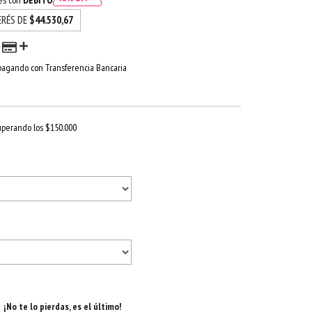
rés con
DÉBITO
ERÉS DE
$44.530,67
agando con Transferencia Bancaria
uperando los
$150.000
¡No te lo pierdas, es el último!