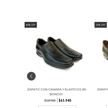
40
%
OFF
20
%
OFF
 FINA (FP-
ZAPATO CON CAMARA Y ELASTICOS (RI-
ZAPAT
BONO01...
30
$65.940
$109.900