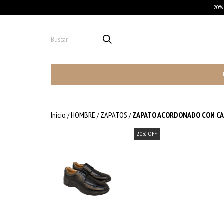
20% 
Inicio
HOMBRE
ZAPATOS
ZAPATO ACORDONADO CON CAM
/
/
/
20
%
OFF