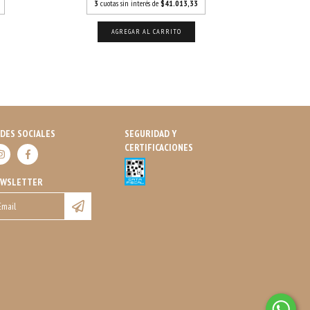
3
cuotas sin interés de
$41.013,33
3
cuo
AGREGAR AL CARRITO
DES SOCIALES
SEGURIDAD Y
CERTIFICACIONES
EWSLETTER