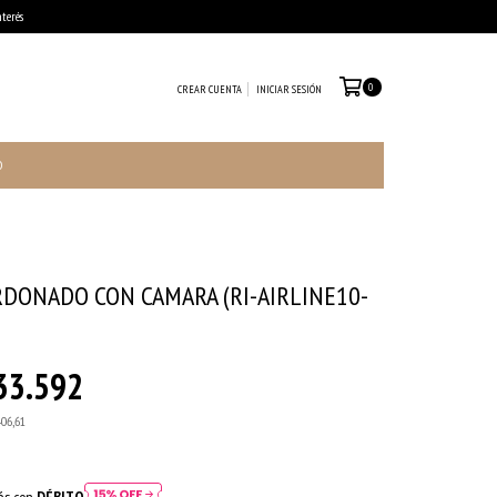
terés
0
CREAR CUENTA
INICIAR SESIÓN
O
RDONADO CON CAMARA (RI-AIRLINE10-
33.592
406,61