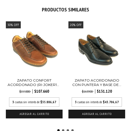
PRODUCTOS SIMILARES
30
%
OFF
20
%
OFF
ZAPATO CONFORT
ZAPATO ACORDONADO
ACORDONADO (RI-JOKER10-
CON PUNTERA Y BASE DE...
60...
$107.660
$131.120
$153.800
$163.900
3
cuotas sin interés de
$35.886,67
3
cuotas sin interés de
$43.706,67
AGREGAR AL CARRITO
AGREGAR AL CARRITO