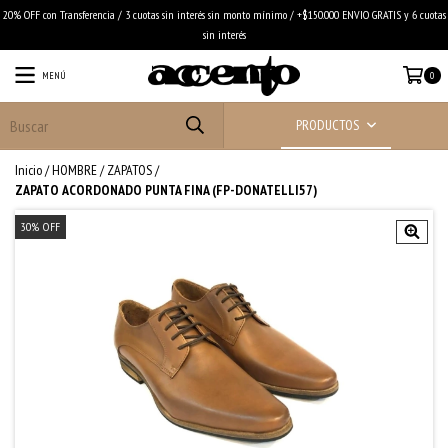
20% OFF con Transferencia / 3 cuotas sin interés sin monto mínimo / +$150.000 ENVIO GRATIS y 6 cuotas
sin interés
MENÚ
0
PRODUCTOS
Inicio
/
HOMBRE
/
ZAPATOS
/
ZAPATO ACORDONADO PUNTA FINA (FP-DONATELLI57)
30
%
OFF