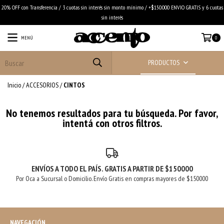
20% OFF con Transferencia / 3 cuotas sin interés sin monto mínimo / +$150.000 ENVIO GRATIS y 6 cuotas
sin interés
MENÚ
0
PRODUCTOS
Inicio
/
ACCESORIOS
/
CINTOS
No tenemos resultados para tu búsqueda. Por favor,
intentá con otros filtros.
ENVÍOS A TODO EL PAÍS. GRATIS A PARTIR DE $150000
Por Oca a Sucursal o Domicilio. Envío Gratis en compras mayores de $150000
NAVEGACIÓN