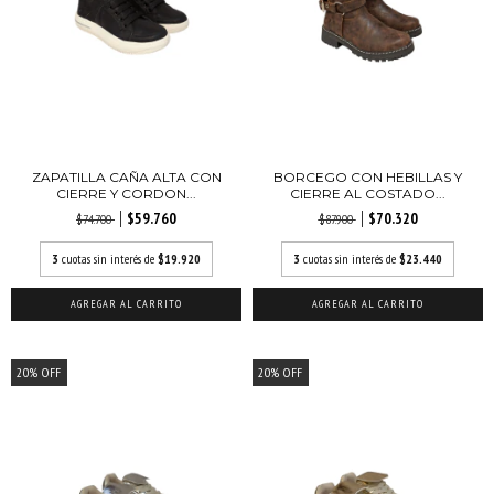
ZAPATILLA CAÑA ALTA CON
BORCEGO CON HEBILLAS Y
CIERRE Y CORDON...
CIERRE AL COSTADO...
$59.760
$70.320
$74.700
$87.900
3
cuotas sin interés de
$19.920
3
cuotas sin interés de
$23.440
AGREGAR AL CARRITO
AGREGAR AL CARRITO
20
%
OFF
20
%
OFF