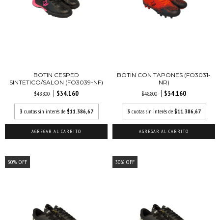
BOTIN CESPED
BOTIN CON TAPONES (FO3031-
SINTETICO/SALON (FO3039-NF)
NR)
$34.160
$34.160
$48.800
$48.800
3
cuotas sin interés de
$11.386,67
3
cuotas sin interés de
$11.386,67
AGREGAR AL CARRITO
AGREGAR AL CARRITO
30
%
OFF
30
%
OFF