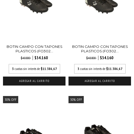
BOTIN CAMPO CON TAPONES
BOTIN CAMPO CON TAPONES
PLASTICOS (FO302...
PLASTICOS (FO302...
$34.160
$34.160
$48.800
$48.800
3
cuotas sin interés de
$11.386,67
3
cuotas sin interés de
$11.386,67
AGREGAR AL CARRITO
AGREGAR AL CARRITO
30
%
OFF
30
%
OFF