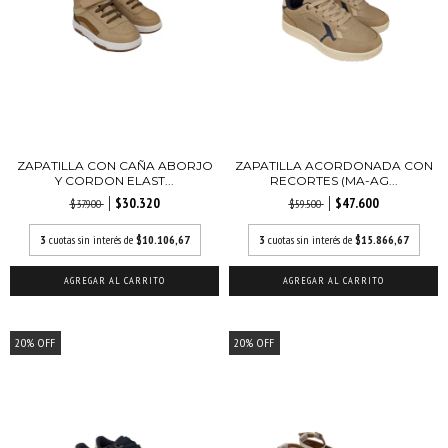
ZAPATILLA CON CAÑA ABORJO
ZAPATILLA ACORDONADA CON
Y CORDON ELAST...
RECORTES (MA-AG...
$30.320
$47.600
$37.900
$59.500
3
cuotas sin interés de
$10.106,67
3
cuotas sin interés de
$15.866,67
AGREGAR AL CARRITO
AGREGAR AL CARRITO
20
%
OFF
20
%
OFF