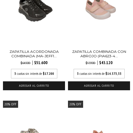
ZAPATILLA ACORDONADA
ZAPATILLA COMBINADA CON
COMBINADA (MA-JEFF1...
ABROJO (PIA623-4...
$51.600
$43.120
$64.500
$53.900
3
cuotas sin interés de
$17.200
3
cuotas sin interés de
$14.373,33
AGREGAR AL CARRITO
AGREGAR AL CARRITO
20
%
OFF
20
%
OFF