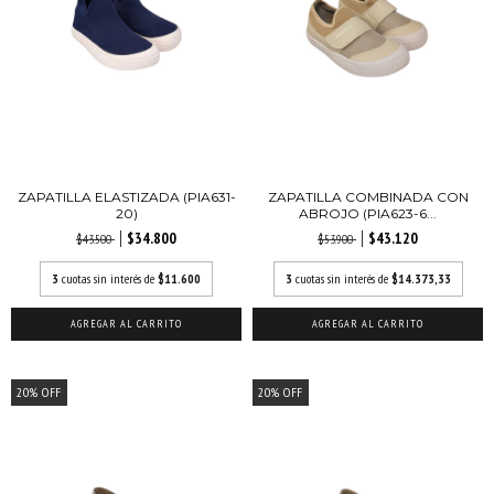
ZAPATILLA ELASTIZADA (PIA631-
ZAPATILLA COMBINADA CON
20)
ABROJO (PIA623-6...
$34.800
$43.120
$43.500
$53.900
3
cuotas sin interés de
$11.600
3
cuotas sin interés de
$14.373,33
AGREGAR AL CARRITO
AGREGAR AL CARRITO
20
%
OFF
20
%
OFF