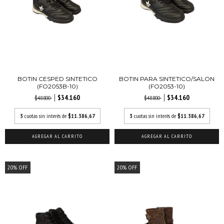
BOTIN CESPED SINTETICO
BOTIN PARA SINTETICO/SALON
(FO2053B-10)
(FO2053-10)
$34.160
$34.160
$48.800
$48.800
3
cuotas sin interés de
$11.386,67
3
cuotas sin interés de
$11.386,67
AGREGAR AL CARRITO
AGREGAR AL CARRITO
20
%
OFF
20
%
OFF