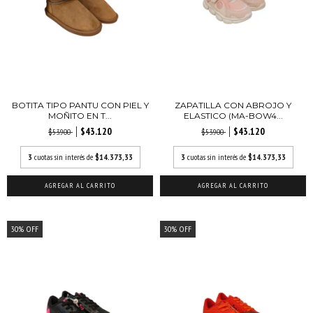
BOTITA TIPO PANTU CON PIEL Y
ZAPATILLA CON ABROJO Y
MOÑITO EN T...
ELASTICO (MA-BOW4...
$43.120
$43.120
$53.900
$53.900
3
cuotas sin interés de
$14.373,33
3
cuotas sin interés de
$14.373,33
AGREGAR AL CARRITO
AGREGAR AL CARRITO
30
%
OFF
30
%
OFF