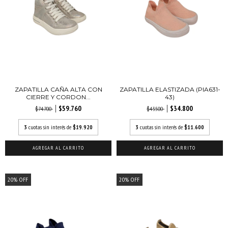
ZAPATILLA CAÑA ALTA CON
ZAPATILLA ELASTIZADA (PIA631-
CIERRE Y CORDON...
43)
$59.760
$34.800
$74.700
$43.500
3
cuotas sin interés de
$19.920
3
cuotas sin interés de
$11.600
AGREGAR AL CARRITO
AGREGAR AL CARRITO
20
%
OFF
20
%
OFF