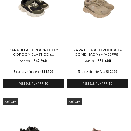
ZAPATILLA CON ABROJO Y
ZAPATILLA ACORDONADA
CORDON ELASTICO (...
COMBINADA (MA-JEFF6...
$42.960
$51.600
$53.700
$64.500
3
cuotas sin interés de
$14.320
3
cuotas sin interés de
$17.200
AGREGAR AL CARRITO
AGREGAR AL CARRITO
20
%
OFF
20
%
OFF