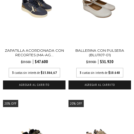
ZAPATILLA ACORDONADA CON
BALLERINA CON PULSERA
RECORTES (MA-AG...
(BLU1107-01)
$47.600
$31.920
$59.500
$39.900
3
cuotas sin interés de
$15.866,67
3
cuotas sin interés de
$10.640
AGREGAR AL CARRITO
AGREGAR AL CARRITO
20
%
OFF
20
%
OFF