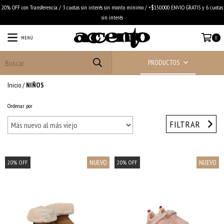
20% OFF con Transferencia / 3 cuotas sin interés sin monto mínimo / +$150.000 ENVIO GRATIS y 6 cuotas
sin interés
MENÚ
0
PRODUCTOS
Inicio
/
NIÑOS
Ordenar por
FILTRAR
NUEVO
NUEVO
20
%
OFF
20
%
OFF