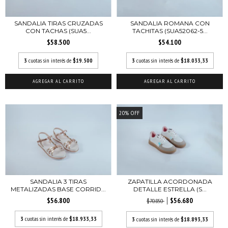
SANDALIA TIRAS CRUZADAS
SANDALIA ROMANA CON
CON TACHAS (SUA5...
TACHITAS (SUA52062-5...
$58.500
$54.100
3
cuotas sin interés de
$19.500
3
cuotas sin interés de
$18.033,33
AGREGAR AL CARRITO
AGREGAR AL CARRITO
20
%
OFF
SANDALIA 3 TIRAS
ZAPATILLA ACORDONADA
METALIZADAS BASE CORRID...
DETALLE ESTRELLA (S...
$56.800
$56.680
$70.850
3
cuotas sin interés de
$18.933,33
3
cuotas sin interés de
$18.893,33