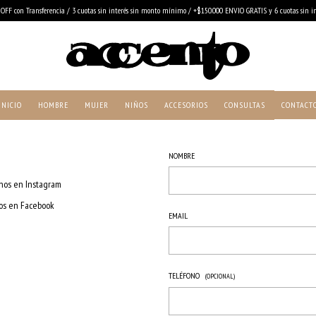
OFF con Transferencia / 3 cuotas sin interés sin monto mínimo / +$150.000 ENVIO GRATIS y 6 cuotas sin in
INICIO
HOMBRE
MUJER
NIÑOS
ACCESORIOS
CONSULTAS
CONTACT
NOMBRE
nos en Instagram
os en Facebook
EMAIL
TELÉFONO
(OPCIONAL)