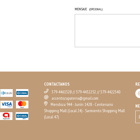
MENSAJE
(OPCIONAL)
CONTACTANOS
RE
379-4461328 // 379-4432252 // 379-4422340
accentozapateria@gmail.com
Mendoza 944 - Junín 1428 - Centenario
N
Shopping Mall (Local 24) - Sarmiento Shopping Mall
(Local 47)