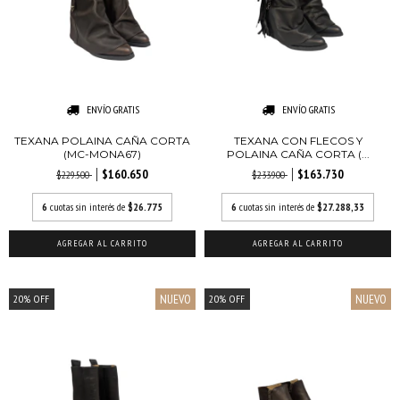
ENVÍO GRATIS
ENVÍO GRATIS
TEXANA POLAINA CAÑA CORTA
TEXANA CON FLECOS Y
(MC-MONA67)
POLAINA CAÑA CORTA (...
$160.650
$163.730
$229.500
$233.900
6
cuotas sin interés de
$26.775
6
cuotas sin interés de
$27.288,33
AGREGAR AL CARRITO
AGREGAR AL CARRITO
NUEVO
NUEVO
20
%
OFF
20
%
OFF