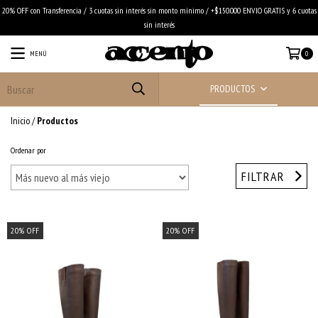
20% OFF con Transferencia / 3 cuotas sin interés sin monto mínimo / +$150.000 ENVIO GRATIS y 6 cuotas
sin interés
MENÚ
0
PRODUCTOS
Inicio
/
Productos
Ordenar por
FILTRAR
20
%
OFF
20
%
OFF