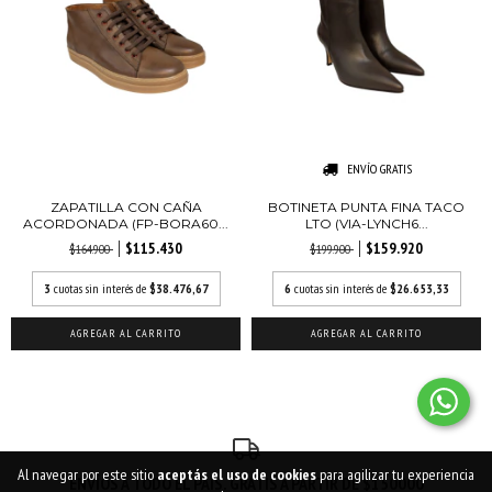
ENVÍO GRATIS
ZAPATILLA CON CAÑA
BOTINETA PUNTA FINA TACO
ACORDONADA (FP-BORA60...
LTO (VIA-LYNCH6...
$115.430
$159.920
$164.900
$199.900
3
cuotas sin interés de
$38.476,67
6
cuotas sin interés de
$26.653,33
AGREGAR AL CARRITO
AGREGAR AL CARRITO
Al navegar por este sitio
aceptás el uso de cookies
para agilizar tu experiencia
ENVÍOS A TODO EL PAÍS. GRATIS A PARTIR DE $150000