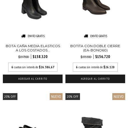
ENVÍO GRATIS
ENVÍO GRATIS
BOTA CAÑA MEDIA ELASTICOS
BOTITA CON DOBLE CIERRE
A LOS COSTADOS...
(EA-BONO60)
$158.320
$156.720
$197.900
$195.900
6
cuotas sin interés de
$26.386,67
6
cuotas sin interés de
$26.120
AGREGAR AL CARRITO
AGREGAR AL CARRITO
NUEVO
NUEVO
20
%
OFF
20
%
OFF