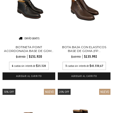
ENVÍO GRATIS
BOTINETA POINT
BOTA BAJA CON ELASTICOS
ACORDONADA BASE DE GOMA
BASE DE GOMA (FP...
(...
$151.920
$135.992
$189.900
$169.990
6
cuotas sin interés de
$25.320
3
cuotas sin interés de
$45.330,67
AGREGAR AL CARRITO
AGREGAR AL CARRITO
NUEVO
NUEVO
30
%
OFF
20
%
OFF