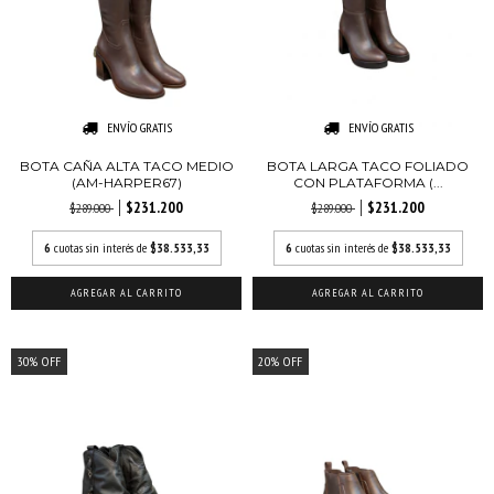
ENVÍO GRATIS
ENVÍO GRATIS
BOTA CAÑA ALTA TACO MEDIO
BOTA LARGA TACO FOLIADO
(AM-HARPER67)
CON PLATAFORMA (...
$231.200
$231.200
$289.000
$289.000
6
cuotas sin interés de
$38.533,33
6
cuotas sin interés de
$38.533,33
AGREGAR AL CARRITO
AGREGAR AL CARRITO
30
%
OFF
20
%
OFF