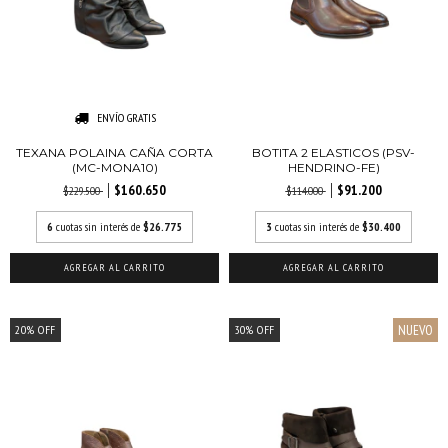
ENVÍO GRATIS
TEXANA POLAINA CAÑA CORTA
BOTITA 2 ELASTICOS (PSV-
(MC-MONA10)
HENDRINO-FE)
$160.650
$91.200
$229.500
$114.000
6
cuotas sin interés de
$26.775
3
cuotas sin interés de
$30.400
AGREGAR AL CARRITO
AGREGAR AL CARRITO
NUEVO
20
%
OFF
30
%
OFF