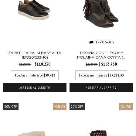
ENVÍO GRATIS
ZAPATILLA PALM BASE ALTA
TEXANA CON FLECOS Y
(BO201533-10)
POLAINA CAÑA CORTA (...
$118.230
$163.730
$168.900
$233.900
3
cuotas sin interés de
$39.410
6
cuotas sin interés de
$27.288,33
AGREGAR AL CARRITO
AGREGAR AL CARRITO
NUEVO
NUEVO
20
%
OFF
20
%
OFF