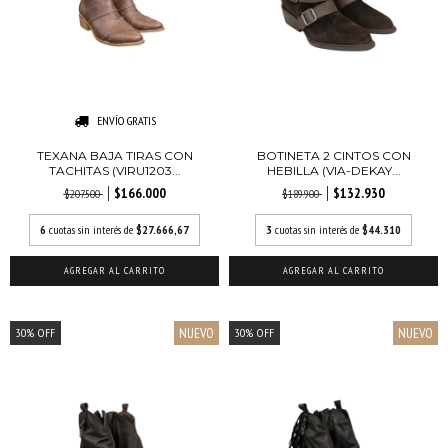
ENVÍO GRATIS
TEXANA BAJA TIRAS CON
BOTINETA 2 CINTOS CON
TACHITAS (VIRU1203...
HEBILLA (VIA-DEKAY...
$166.000
$132.930
$207.500
$189.900
6
cuotas sin interés de
$27.666,67
3
cuotas sin interés de
$44.310
AGREGAR AL CARRITO
AGREGAR AL CARRITO
NUEVO
NUEVO
30
%
OFF
30
%
OFF