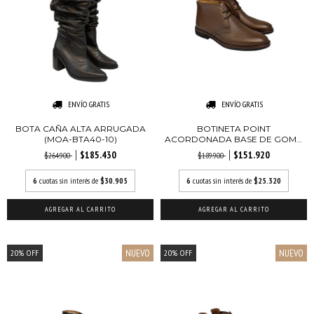
ENVÍO GRATIS
ENVÍO GRATIS
BOTA CAÑA ALTA ARRUGADA
BOTINETA POINT
(MOA-BTA40-10)
ACORDONADA BASE DE GOMA
(...
$185.430
$151.920
$264.900
$189.900
6
cuotas sin interés de
$30.905
6
cuotas sin interés de
$25.320
AGREGAR AL CARRITO
AGREGAR AL CARRITO
NUEVO
NUEVO
20
%
OFF
20
%
OFF