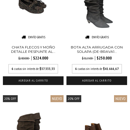
ENVÍO GRATIS
ENVÍO GRATIS
CHATA FLECOS Y MOÑO
BOTA ALTA ARRUGADA CON
DETALLE PESPUNTE AL...
SOLAPA (DE-BRAVA1...
$224.000
$250.000
$280.000
$312.500
6
cuotas sin interés de
$37.333,33
6
cuotas sin interés de
$41.666,67
AGREGAR AL CARRITO
AGREGAR AL CARRITO
NUEVO
NUEVO
20
%
OFF
20
%
OFF