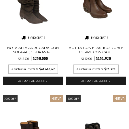
ENVÍO GRATIS
ENVÍO GRATIS
BOTA ALTA ARRUGADA CON
BOTITA CON ELASTICO DOBLE
SOLAPA (DE-BRAVA-...
CIERRE CON CAM...
$250.000
$151.920
$312.500
$189.900
6
cuotas sin interés de
$41.666,67
6
cuotas sin interés de
$25.320
AGREGAR AL CARRITO
AGREGAR AL CARRITO
NUEVO
NUEVO
20
%
OFF
30
%
OFF