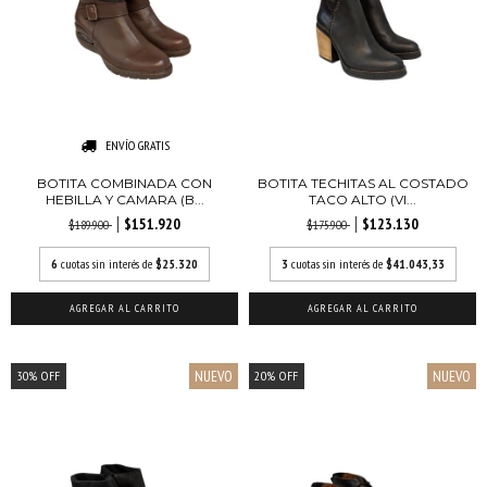
ENVÍO GRATIS
BOTITA COMBINADA CON
BOTITA TECHITAS AL COSTADO
HEBILLA Y CAMARA (B...
TACO ALTO (VI...
$151.920
$123.130
$189.900
$175.900
6
cuotas sin interés de
$25.320
3
cuotas sin interés de
$41.043,33
AGREGAR AL CARRITO
AGREGAR AL CARRITO
NUEVO
NUEVO
30
%
OFF
20
%
OFF