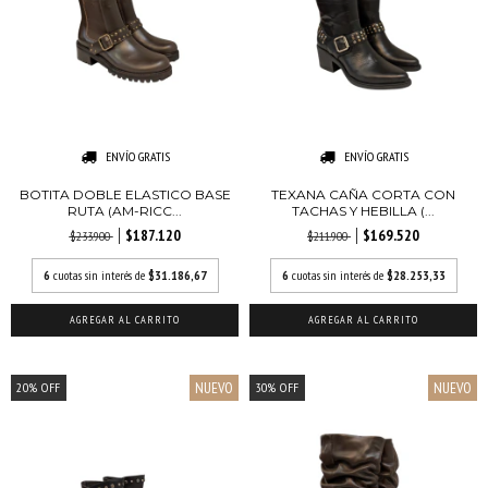
ENVÍO GRATIS
ENVÍO GRATIS
BOTITA DOBLE ELASTICO BASE
TEXANA CAÑA CORTA CON
RUTA (AM-RICC...
TACHAS Y HEBILLA (...
$187.120
$169.520
$233.900
$211.900
6
cuotas sin interés de
$31.186,67
6
cuotas sin interés de
$28.253,33
AGREGAR AL CARRITO
AGREGAR AL CARRITO
NUEVO
NUEVO
20
%
OFF
30
%
OFF