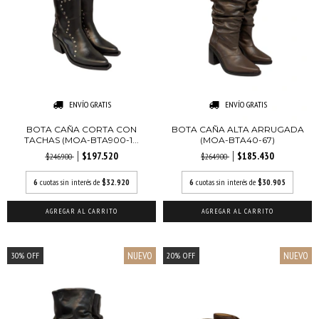
ENVÍO GRATIS
ENVÍO GRATIS
BOTA CAÑA CORTA CON
BOTA CAÑA ALTA ARRUGADA
TACHAS (MOA-BTA900-1...
(MOA-BTA40-67)
$197.520
$185.430
$246.900
$264.900
6
cuotas sin interés de
$32.920
6
cuotas sin interés de
$30.905
AGREGAR AL CARRITO
AGREGAR AL CARRITO
NUEVO
NUEVO
30
%
OFF
20
%
OFF