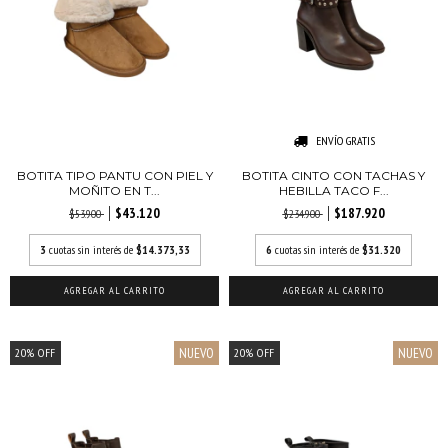
ENVÍO GRATIS
BOTITA TIPO PANTU CON PIEL Y
BOTITA CINTO CON TACHAS Y
MOÑITO EN T...
HEBILLA TACO F...
$43.120
$187.920
$53.900
$234.900
3
cuotas sin interés de
$14.373,33
6
cuotas sin interés de
$31.320
AGREGAR AL CARRITO
AGREGAR AL CARRITO
NUEVO
NUEVO
20
%
OFF
20
%
OFF