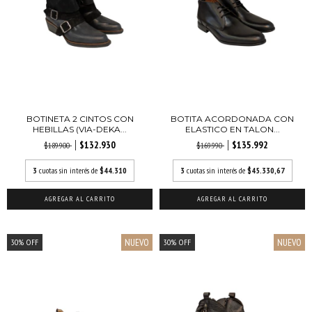
BOTINETA 2 CINTOS CON
BOTITA ACORDONADA CON
HEBILLAS (VIA-DEKA...
ELASTICO EN TALON...
$132.930
$135.992
$189.900
$169.990
3
cuotas sin interés de
$44.310
3
cuotas sin interés de
$45.330,67
AGREGAR AL CARRITO
AGREGAR AL CARRITO
NUEVO
NUEVO
30
%
OFF
30
%
OFF