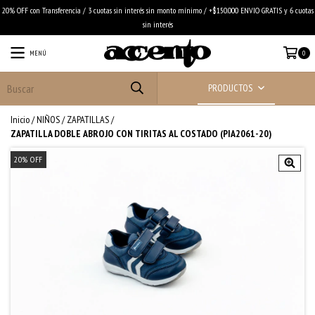
20% OFF con Transferencia / 3 cuotas sin interés sin monto mínimo / +$150.000 ENVIO GRATIS y 6 cuotas
sin interés
MENÚ
0
PRODUCTOS
Inicio
/
NIÑOS
/
ZAPATILLAS
/
ZAPATILLA DOBLE ABROJO CON TIRITAS AL COSTADO (PIA2061-20)
20
%
OFF