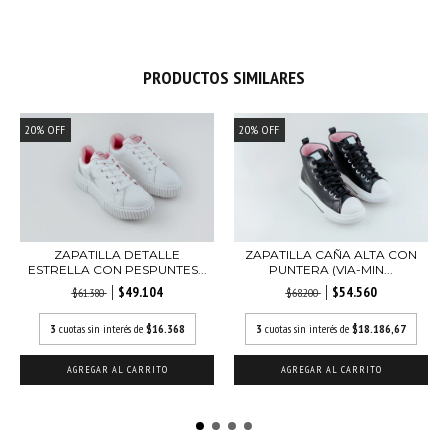
PRODUCTOS SIMILARES
20
%
OFF
20
%
OFF
ZAPATILLA DETALLE
ZAPATILLA CAÑA ALTA CON
ESTRELLA CON PESPUNTES...
PUNTERA (VIA-MIN...
$49.104
$54.560
$61.380
$68.200
3
cuotas sin interés de
$16.368
3
cuotas sin interés de
$18.186,67
AGREGAR AL CARRITO
AGREGAR AL CARRITO