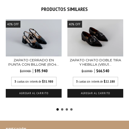
PRODUCTOS SIMILARES
40
%
OFF
40
%
OFF
ZAPATO CERRADO EN
ZAPATO CHATO DOBLE TIRA
PUNTA CON BILLONE (RO4...
Y HEBILLA (VIRU1...
$95.940
$66.540
$159.900
$110.900
3
cuotas sin interés de
$31.980
3
cuotas sin interés de
$22.180
AGREGAR AL CARRITO
AGREGAR AL CARRITO