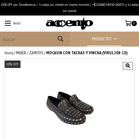
20% OFF con Transferencia / 3 cuotas sin interés sin monto mínimo / +$150.000 ENVIO GRATIS y 6 cuotas
sin interés
MENÚ
0
PRODUCTOS
Inicio
/
MUJER
/
ZAPATOS
/
MOCASIN CON TACHAS Y VINCHA (VIRU1208-10)
20
%
OFF