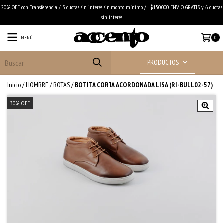
20% OFF con Transferencia / 3 cuotas sin interés sin monto mínimo / +$150.000 ENVIO GRATIS y 6 cuotas
sin interés
MENÚ
0
PRODUCTOS
Inicio
/
HOMBRE
/
BOTAS
/
BOTITA CORTA ACORDONADA LISA (RI-BULL02-57)
30
%
OFF