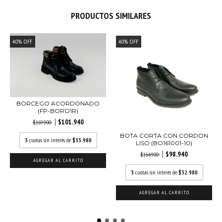
PRODUCTOS SIMILARES
40
%
OFF
40
%
OFF
BORCEGO ACORDONADO
(FP-BORO1R)
$101.940
$169.900
BOTA CORTA CON CORDON
3
cuotas sin interés de
$33.980
LISO (BO161001-10)
$98.940
$164.900
AGREGAR AL CARRITO
3
cuotas sin interés de
$32.980
AGREGAR AL CARRITO